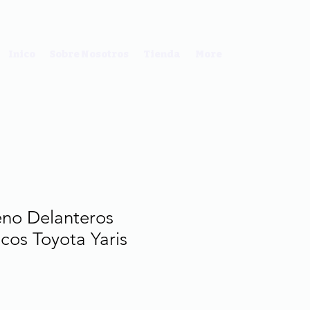
Inico
Sobre Nosotros
Tienda
More
eno Delanteros
cos Toyota Yaris