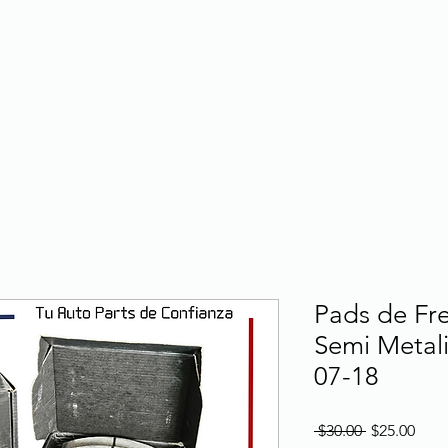
Pads de Fr
Semi Metali
07-18
Regular
Sale
 $30.00 
$25.00