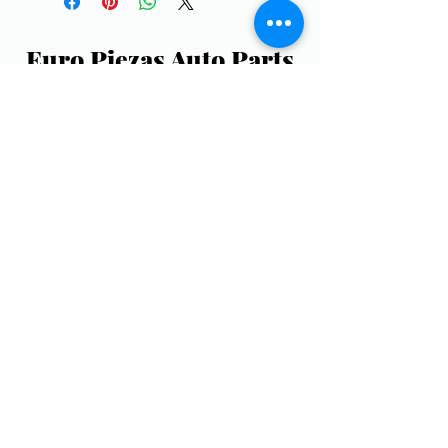
Euro Piezas Auto Parts
europiezasautoparts@gmail.com
(787) 752-9321
Aceptamos: ATH, ATH Movil, Visa, Discover,
Master Card
Lunes a Viernes: 8:00AM - 5:00PM
Sabados: 8:30AM - 2:00PM
©2019 by Euro Piezas Auto Parts. Proudly created
with Wix.com