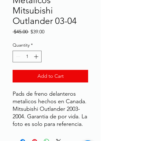
Metalicos
Mitsubishi
Outlander 03-04
Regular
Sale
 $45.00 
$39.00
Price
Price
Quantity
*
Add to Cart
Pads de freno delanteros
metalicos hechos en Canada.
Mitsubishi Outlander 2003-
2004. Garantia de por vida. La
foto es solo para referencia.