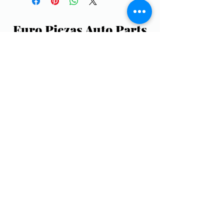
Euro Piezas Auto Parts
europiezasautoparts@gmail.com
(787) 752-9321
Aceptamos: ATH, ATH Movil, Visa, Discover,
Master Card
Lunes a Viernes: 8:00AM - 5:00PM
Sabados: 8:30AM - 2:00PM
©2019 by Euro Piezas Auto Parts. Proudly created
with Wix.com