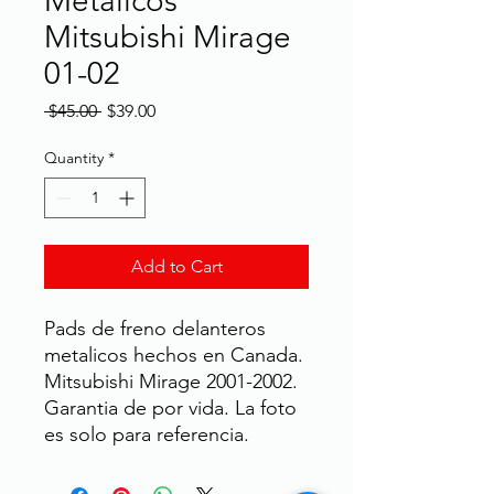
Metalicos
Mitsubishi Mirage
01-02
Regular
Sale
 $45.00 
$39.00
Price
Price
Quantity
*
Add to Cart
Pads de freno delanteros
metalicos hechos en Canada.
Mitsubishi Mirage 2001-2002.
Garantia de por vida. La foto
es solo para referencia.